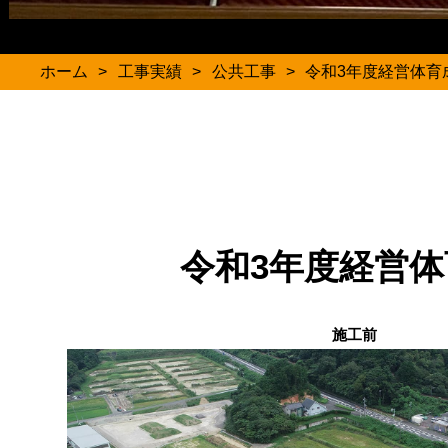
ホーム
>
工事実績
>
公共工事
>
令和3年度経営体育
令和3年度経営
施工前