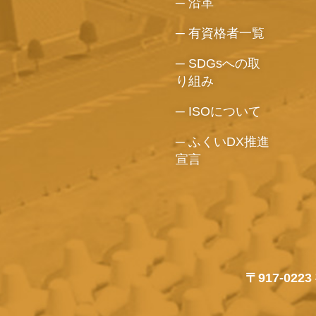
沿革
有資格者一覧
SDGsへの取
り組み
ISOについて
ふくいDX推進
宣言
〒917-02