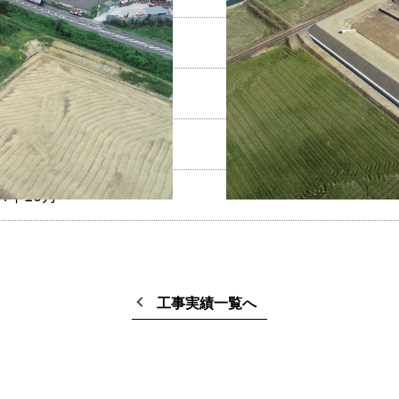
市飯盛
県嶺南振興局
県嶺南振興局長表彰
4年10月
工事実績一覧へ