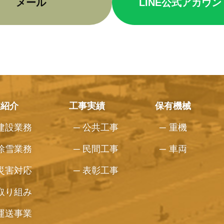
メール
LINE公式アカウン
業紹介
工事実績
保有機械
建設業務
公共工事
重機
除雪業務
民間工事
車両
災害対応
表彰工事
取り組み
運送事業