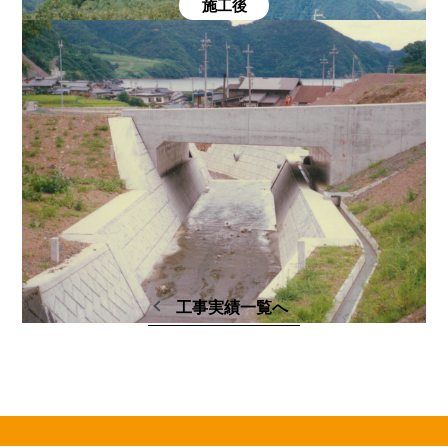
施工後
施工場所
小浜市田烏
発注者
福井県小浜土木事務所
完成年月
平成9年5月
工事実績一覧へ